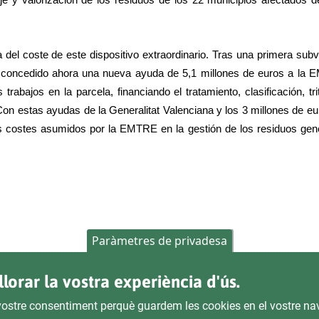
iaje y valorización de los residuos de los 22 municipios afectados d
 del coste de este dispositivo extraordinario. Tras una primera sub
ha concedido ahora una nueva ayuda de 5,1 millones de euros a la
trabajos en la parcela, financiando el tratamiento, clasificación, tri
Con estas ayudas de la Generalitat Valenciana y los 3 millones de eu
los costes asumidos por la EMTRE en la gestión de los residuos ge
Paràmetres de privadesa
llorar la vostra experiència d'ús.
l vostre consentiment perquè guardem les cookies en el vostre na