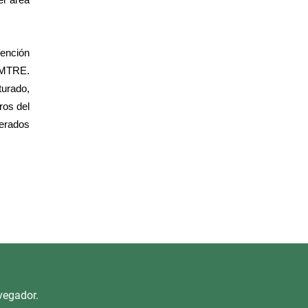
el área
vención
 EMTRE.
turado,
ros del
nerados
vegador.