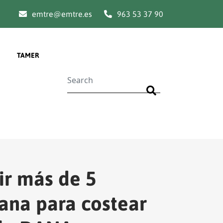
emtre@emtre.es
963 53 37 90
TAMER
Buscar
ir más de 5
iana para costear