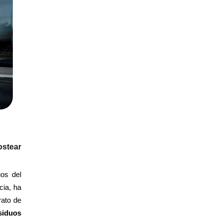
ostear
uos del
cia, ha
rato de
siduos