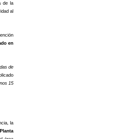
 de la
idad al
tención
ado en
adas de
plicado
unos 15
cia, la
 Planta