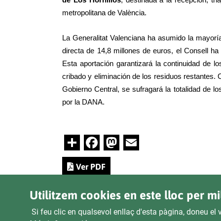
de Los Hornillos
, destinada a la recepción, tr
metropolitana de València.
La Generalitat Valenciana ha asumido la mayoría
directa de 14,8 millones de euros, el Consell 
Esta aportación garantizará la continuidad de los 
cribado y eliminación de los residuos restantes.
Gobierno Central, se sufragará la totalidad de 
por la DANA.
Share
Facebook
Mastodon
Email
Ver PDF
Utilitzem cookies en este lloc per mi
Si feu clic en qualsevol enllaç d'esta pàgina, doneu e