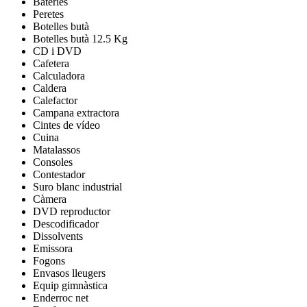
Bateries
Peretes
Botelles butà
Botelles butà 12.5 Kg
CD i DVD
Cafetera
Calculadora
Caldera
Calefactor
Campana extractora
Cintes de vídeo
Cuina
Matalassos
Consoles
Contestador
Suro blanc industrial
Càmera
DVD reproductor
Descodificador
Dissolvents
Emissora
Fogons
Envasos lleugers
Equip gimnàstica
Enderroc net