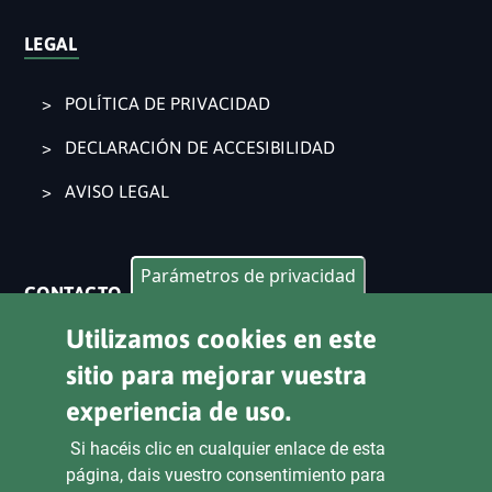
LEGAL
POLÍTICA DE PRIVACIDAD
DECLARACIÓN DE ACCESIBILIDAD
AVISO LEGAL
Parámetros de privacidad
CONTACTO
Utilizamos cookies en este
Pl. Ajuntament 9, 2° 46002. València
963 53 37 90
sitio para mejorar vuestra
experiencia de uso.
CANALES DE ATENCIÓN CIUDADANA
Si hacéis clic en cualquier enlace de esta
página, dais vuestro consentimiento para