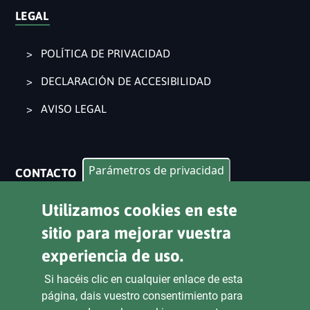
LEGAL
POLÍTICA DE PRIVACIDAD
DECLARACIÓN DE ACCESIBILIDAD
AVISO LEGAL
Parámetros de privacidad
CONTACTO
Pl. Ajuntament 9, 2° 46002. València
Utilizamos cookies en este
963 53 37 90
sitio para mejorar vuestra
CANALES DE ATENCIÓN CIUDADANA
experiencia de uso.
Si hacéis clic en cualquier enlace de esta
página, dais vuestro consentimiento para