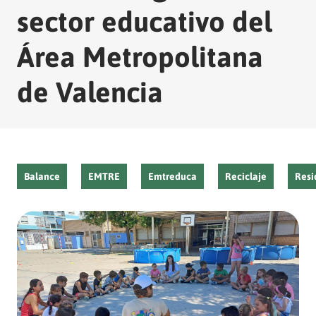
sector educativo del
Área Metropolitana
de Valencia
Balance
EMTRE
Emtreduca
Reciclaje
Resi