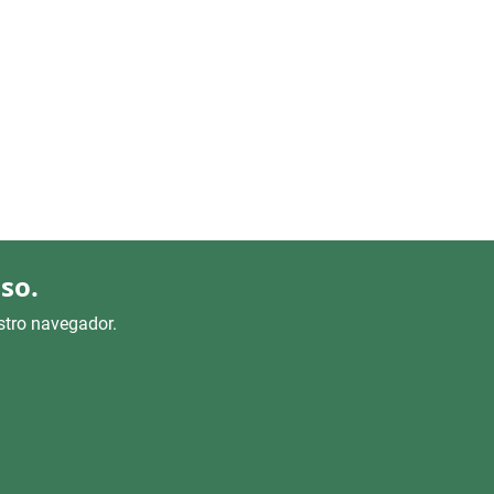
so.
stro navegador.
ENLACES