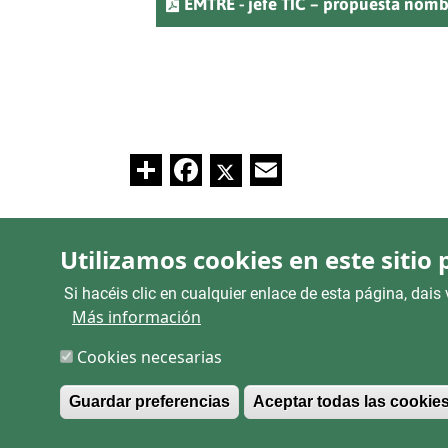
EMTRE - jefe TIC – propuesta nom
Share
Facebook
Twitter
Email
Utilizamos cookies en este sitio
Si hacéis clic en cualquier enlace de esta página, da
Más información
Cookies necesarias
Guardar preferencias
Aceptar todas las cookie
LEG