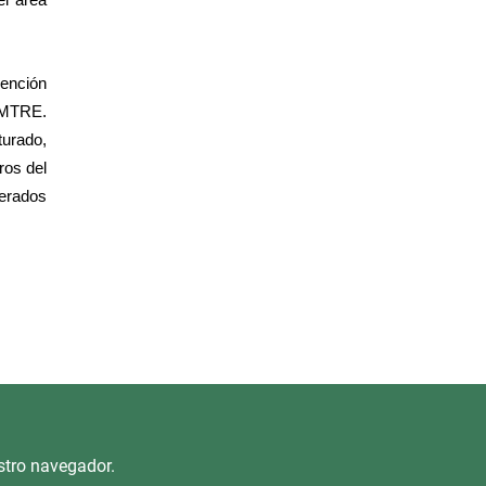
el área
vención
 EMTRE.
turado,
ros del
nerados
stro navegador.