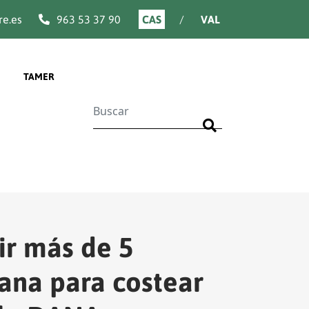
e.es
963 53 37 90
CAS
VAL
TAMER
Buscar
ir más de 5
iana para costear