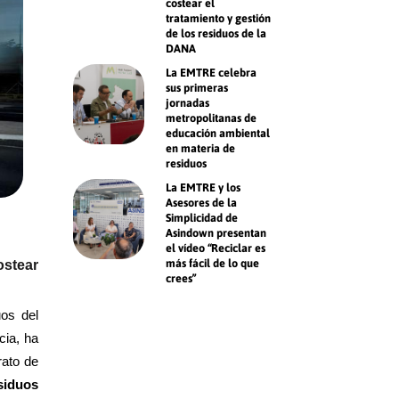
costear el
tratamiento y gestión
de los residuos de la
DANA
La EMTRE celebra
sus primeras
jornadas
metropolitanas de
educación ambiental
en materia de
residuos
La EMTRE y los
Asesores de la
Simplicidad de
Asindown presentan
el vídeo “Reciclar es
más fácil de lo que
ostear
crees”
uos del
cia, ha
rato de
siduos