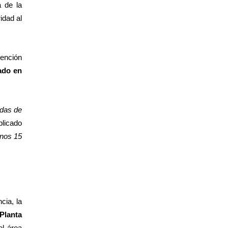
 de la
idad al
tención
ado en
adas de
plicado
unos 15
cia, la
 Planta