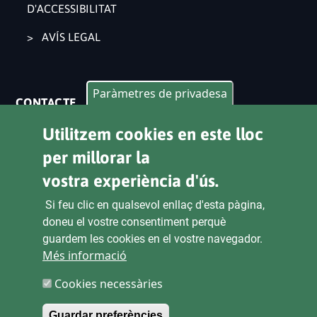
D'ACCESSIBILITAT
AVÍS LEGAL
Paràmetres de privadesa
CONTACTE
Utilitzem cookies en este lloc
Pl. Ajuntament 9, 2° 46002. València
963 53 37 90
per millorar la
vostra experiència d'ús.
CANALS D'ATENCIÓ CIUTADANA
Si feu clic en qualsevol enllaç d'esta pàgina,
doneu el vostre consentiment perquè
guardem les cookies en el vostre navegador.
ENLACES
Més informació
Cookies necessàries
SEU ELECTRÒNICA
CONTRACTACIÓ
Guardar preferències