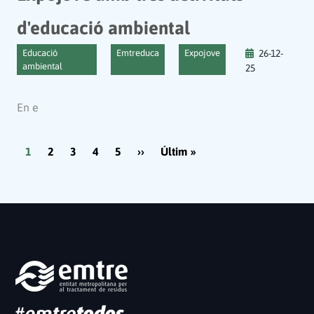
d'educació ambiental
Educació
Emtreduca
Expojove
26-12-
ambiental
25
En e
Paginació
Pàgina següent
Última pàgina
1
2
3
4
5
››
Últim »