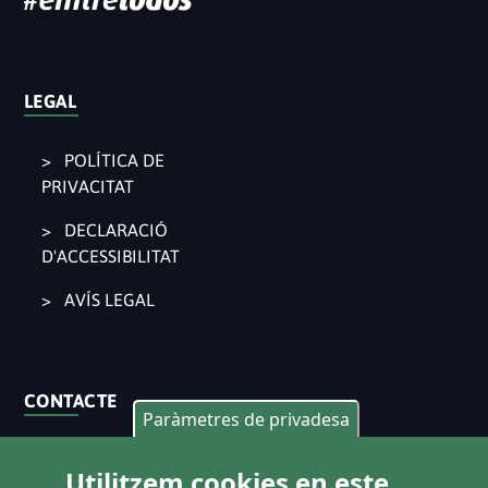
LEGAL
POLÍTICA DE
PRIVACITAT
DECLARACIÓ
D'ACCESSIBILITAT
AVÍS LEGAL
CONTACTE
Paràmetres de privadesa
Pl. Ajuntament 9, 2° 46002. València
Utilitzem cookies en este
963 53 37 90