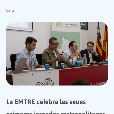
La G
La EMTRE celebra les seues
primeres jornades metropolitanes