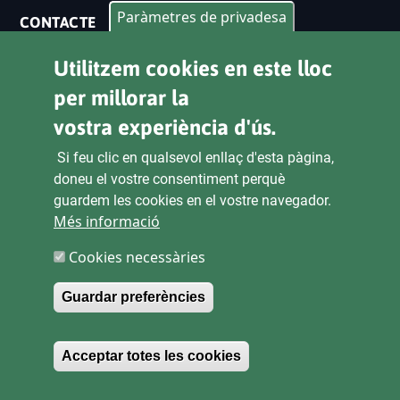
Paràmetres de privadesa
CONTACTE
Pl. Ajuntament 9, 2° 46002. València
Utilitzem cookies en este lloc
963 53 37 90
per millorar la
vostra experiència d'ús.
CANALS D'ATENCIÓ CIUTADANA
Si feu clic en qualsevol enllaç d'esta pàgina,
doneu el vostre consentiment perquè
guardem les cookies en el vostre navegador.
ENLACES
Més informació
Cookies necessàries
SEU ELECTRÒNICA
CONTRACTACIÓ
Guardar preferències
TRANSPARÈNCIA
Withdraw consent
Acceptar totes les cookies
MAPA WEB