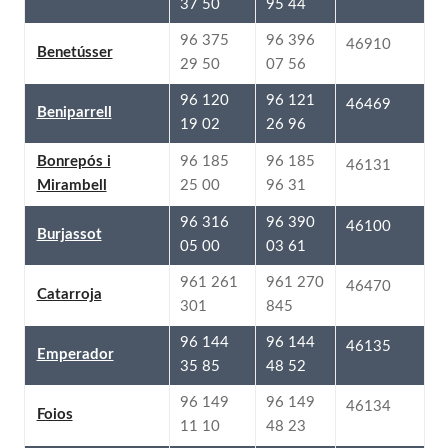
95 44
37 50
96 396
96 375
46910
Benetússer
07 56
29 50
96 121
96 120
46469
Beniparrell
26 96
19 02
96 185
96 185
Bonrepós i
46131
96 31
25 00
Mirambell
96 390
96 316
46100
Burjassot
03 61
05 00
961 270
961 261
46470
Catarroja
845
301
96 144
96 144
46135
Emperador
48 52
35 85
96 149
96 149
46134
Foios
48 23
11 10