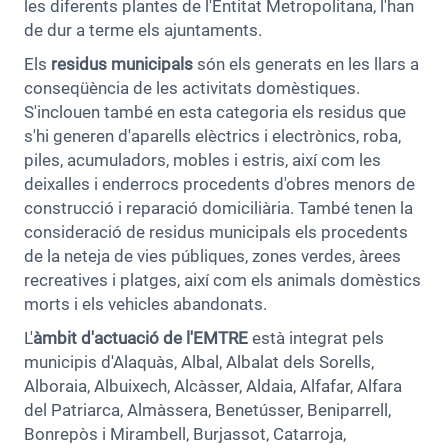
les diferents plantes de l'Entitat Metropolitana, l'han
de dur a terme els ajuntaments.
Els
residus municipals
són els generats en les llars a
conseqüència de les activitats domèstiques.
S'inclouen també en esta categoria els residus que
s'hi generen d'aparells elèctrics i electrònics, roba,
piles, acumuladors, mobles i estris, així com les
deixalles i enderrocs procedents d'obres menors de
construcció i reparació domiciliària. També tenen la
consideració de residus municipals els procedents
de la neteja de vies públiques, zones verdes, àrees
recreatives i platges, així com els animals domèstics
morts i els vehicles abandonats.
L'
àmbit d'actuació de l'EMTRE
està integrat pels
municipis d'Alaquàs, Albal, Albalat dels Sorells,
Alboraia, Albuixech, Alcàsser, Aldaia, Alfafar, Alfara
del Patriarca, Almàssera, Benetússer, Beniparrell,
Bonrepòs i Mirambell, Burjassot, Catarroja,