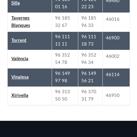
46460
Silla
22 23
01 16
96 185
96 185
Tavernes
46016
96 33
32 67
Blanques
96 111
96 111
46900
Torrent
18 73
11 11
96 352
96 352
46002
València
96 34
54 78
96 149
96 149
46114
Vinalesa
56 21
97 98
96 370
96 313
46950
Xirivella
31 79
50 50