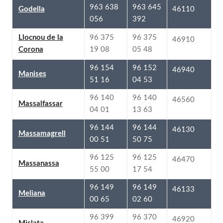
963 645
963 638
46110
Godella
392
056
96 375
96 375
Llocnou de la
46910
05 48
19 08
Corona
96 152
96 154
46940
Manises
04 53
51 16
96 140
96 140
46560
Massalfassar
13 63
04 01
96 144
96 144
46130
Massamagrell
50 75
00 51
96 125
96 125
46470
Massanassa
17 54
55 00
96 149
96 149
46133
Meliana
02 60
00 65
96 370
96 399
46920