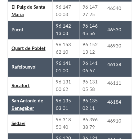
96 147
96 147
El Puig de Santa
46540
27 25
00 03
Maria
96 146
96 142
46530
Puçol
45 56
13 03
96 152
96 153
46930
Quart de Poblet
13 12
62 10
96 141
96 141
46138
Rafelbunyol
06 67
01 00
96 131
96 131
46111
Rocafort
05 58
00 62
96 135
96 135
San Antonio de
46184
02 11
03 01
Benagéber
96 396
96 318
46910
Sedaví
38 79
50 40
96 121
96 120