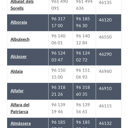
961 494
961 490
Albalat dels
46135
636
091
Sorells
96 185
96 317
46120
Alboraia
96 30
17 00
96 140
96 140
46550
Albuixech
12 84
06 01
96 124
96 124
46290
Alcàsser
02 72
03 47
96 151
96 150
46960
Aldaia
06 93
15 00
96 318
96 318
46910
Alfafar
60 35
21 26
96 139
96 139
Alfara del
46115
56 61
19 46
Patriarca
96 185
96 185
46132
Almàssera