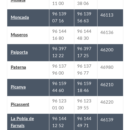
Mislata
38 06
11 00
96 139
96 139
46113
Moncada
56 63
07 16
96 144
96 144
46136
Museros
48 30
16 80
96 397
96 397
46200
Paiporta
17 25
12 22
96 137
96 137
46980
Paterna
96 77
96 00
96 159
96 159
46210
Picanya
18 46
44 60
96 123
96 123
46220
Picassent
39 55
01 00
96 144
96 144
La Pobla de
46139
49 71
12 52
Farnals