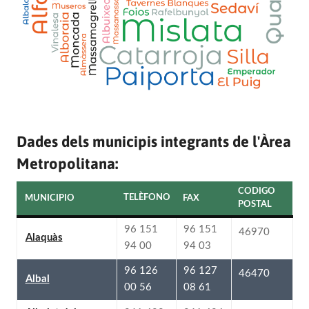
Dades dels municipis integrants de l'Àrea
Metropolitana:
CODIGO
TELÈFONO
MUNICIPIO
FAX
POSTAL
96 151
96 151
46970
Alaquàs
94 03
94 00
96 127
96 126
46470
Albal
08 61
00 56