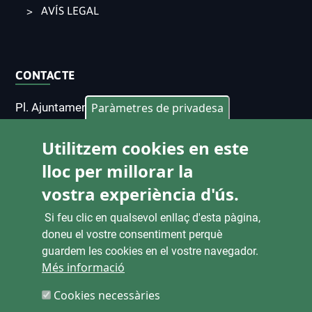
AVÍS LEGAL
CONTACTE
Pl. Ajuntament 9, 2° 46002. València
Paràmetres de privadesa
963 53 37 90
Utilitzem cookies en este
CANALS D'ATENCIÓ CIUTADANA
lloc per millorar la
vostra experiència d'ús.
Si feu clic en qualsevol enllaç d'esta pàgina,
ENLACES
doneu el vostre consentiment perquè
guardem les cookies en el vostre navegador.
SEU ELECTRÒNICA
Més informació
CONTRACTACIÓ
Cookies necessàries