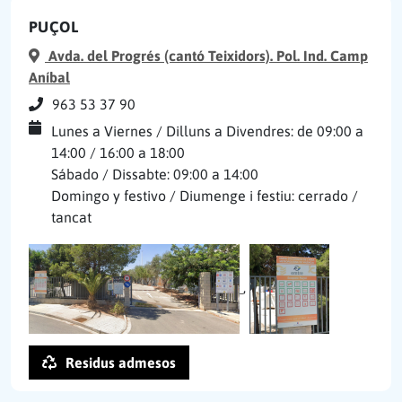
PUÇOL
Avda. del Progrés (cantó Teixidors). Pol. Ind. Camp
Aníbal
963 53 37 90
Lunes a Viernes / Dilluns a Divendres: de 09:00 a
14:00 / 16:00 a 18:00
Sábado / Dissabte: 09:00 a 14:00
Domingo y festivo / Diumenge i festiu: cerrado /
tancat
,
Residus admesos