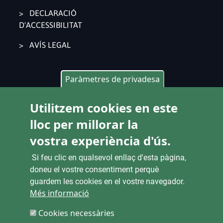
DECLARACIÓ
D'ACCESSIBILITAT
AVÍS LEGAL
Paràmetres de privadesa
CONTACTE
Utilitzem cookies en este
Pl. Ajuntament 9, 2° 46002. València
lloc per millorar la
963 53 37 90
vostra experiència d'ús.
CANALS D'ATENCIÓ CIUTADANA
Si feu clic en qualsevol enllaç d'esta pàgina,
doneu el vostre consentiment perquè
guardem les cookies en el vostre navegador.
Més informació
ENLACES
Cookies necessàries
SEU ELECTRÒNICA