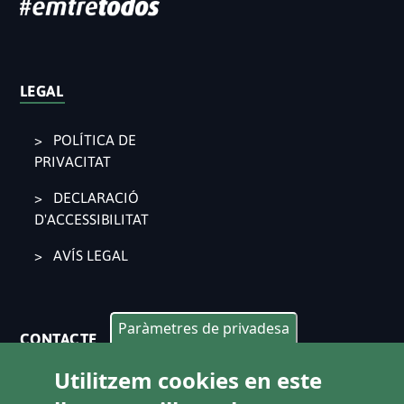
LEGAL
POLÍTICA DE
PRIVACITAT
DECLARACIÓ
D'ACCESSIBILITAT
AVÍS LEGAL
Paràmetres de privadesa
CONTACTE
Utilitzem cookies en este
Pl. Ajuntament 9, 2° 46002. València
963 53 37 90