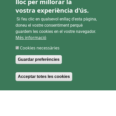
lloc per millorar la
vostra experiència d'ús.
CANALS D'ATENCIÓ CIUTADANA
Si feu clic en qualsevol enllaç d'esta pàgina,
doneu el vostre consentiment perquè
guardem les cookies en el vostre navegador.
ENLACES
Més informació
Cookies necessàries
SEU ELECTRÒNICA
CONTRACTACIÓ
Guardar preferències
TRANSPARÈNCIA
Withdraw consent
Acceptar totes les cookies
MAPA WEB
Copyright 2026 EMTRE.
Tots els drets reservats
.