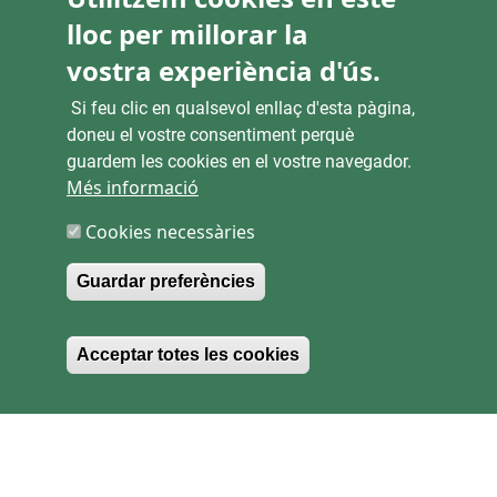
Pl. Ajuntament 9, 2° 46002. València
lloc per millorar la
963 53 37 90
vostra experiència d'ús.
CANALS D'ATENCIÓ CIUTADANA
Si feu clic en qualsevol enllaç d'esta pàgina,
doneu el vostre consentiment perquè
guardem les cookies en el vostre navegador.
ENLACES
Més informació
Cookies necessàries
SEU ELECTRÒNICA
Guardar preferències
CONTRACTACIÓ
TRANSPARÈNCIA
Withdraw consent
Acceptar totes les cookies
MAPA WEB
Copyright 2026 EMTRE.
Tots els drets reservats
.