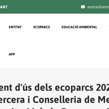
TANT
emtre@emtr
Navegación principal
ENTITAT
ECOPARCS
EDUCACIÓ AMBIENTAL
APP
nt d'ús dels ecoparcs 202
ercera i Conselleria de M