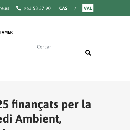
e.es
963 53 37 90
CAS
VAL
TAMER
Buscar
5 finançats per la
edi Ambient,