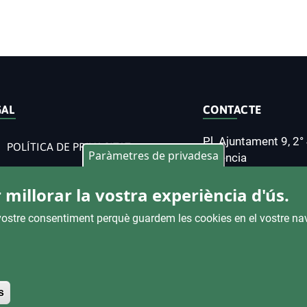
GAL
CONTACTE
Pl. Ajuntament 9, 2°
POLÍTICA DE PRIVACITAT
Paràmetres de privadesa
València
963 53 37 90
DECLARACIÓ D'ACCESSIBILITAT
 millorar la vostra experiència d'ús.
AVÍS LEGAL
CANALS D'ATENCIÓ C
l vostre consentiment perquè guardem les cookies en el vostre na
Withdraw consent
Copyright 2026 EMTRE.
Tots els drets reservats
.
s