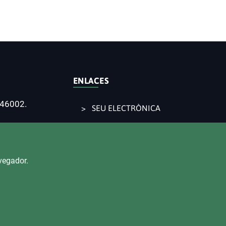
ENLACES
 46002.
SEU ELECTRÒNICA
CONTRACTACIÓ
TRANSPARÈNCIA
IUTADANA
vegador.
MAPA WEB