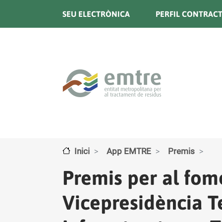
Vés al contingut
SEU ELECTRÒNICA
PERFIL CONTRAC
Inici
App EMTRE
Premis
Premis per al fome
Vicepresidència T