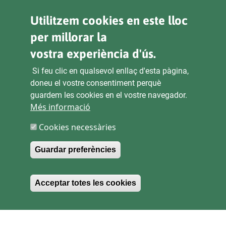
Utilitzem cookies en este lloc
Pl. Ajuntament 9, 2° 46002. València
963 53 37 90
per millorar la
vostra experiència d'ús.
CANALS D'ATENCIÓ CIUTADANA
Si feu clic en qualsevol enllaç d'esta pàgina,
doneu el vostre consentiment perquè
guardem les cookies en el vostre navegador.
ENLACES
Més informació
Cookies necessàries
SEU ELECTRÒNICA
CONTRACTACIÓ
Guardar preferències
TRANSPARÈNCIA
Withdraw consent
Acceptar totes les cookies
MAPA WEB