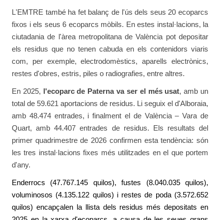
L'EMTRE també ha fet balanç de l'ús dels seus 20 ecoparcs
fixos i els seus 6 ecoparcs mòbils. En estes instal·lacions, la
ciutadania de l'àrea metropolitana de València pot depositar
els residus que no tenen cabuda en els contenidors viaris
com, per exemple, electrodomèstics, aparells electrònics,
restes d'obres, estris, piles o radiografies, entre altres.
En 2025,
l'ecoparc de Paterna va ser el més usat
, amb un
total de 59.621 aportacions de residus. Li seguix el d'Alboraia,
amb 48.474 entrades, i finalment el de València – Vara de
Quart, amb 44.407 entrades de residus. Els resultats del
primer quadrimestre de 2026 confirmen esta tendència: són
les tres instal·lacions fixes més utilitzades en el que portem
d'any.
Enderrocs (47.767.145 quilos), fustes (8.040.035 quilos),
voluminosos (4.135.122 quilos) i restes de poda (3.572.652
quilos) encapçalen la llista dels residus més depositats en
2025 en la xarxa d'ecoparcs, a causa de les seues grans