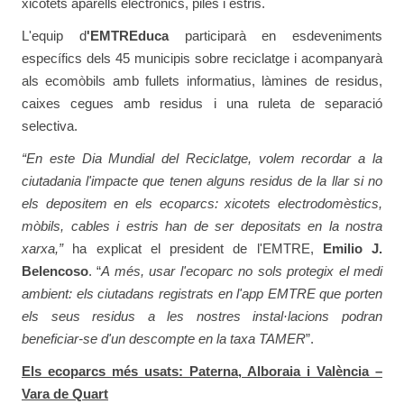
xicotets aparells electrònics, piles i estris.
L'equip d
'EMTREduca
participarà en esdeveniments
específics dels 45 municipis sobre reciclatge i acompanyarà
als ecomòbils amb fullets informatius, làmines de residus,
caixes cegues amb residus i una ruleta de separació
selectiva.
“En este Dia Mundial del Reciclatge, volem recordar a la
ciutadania l'impacte que tenen alguns residus de la llar si no
els depositem en els ecoparcs: xicotets electrodomèstics,
mòbils, cables i estris han de ser depositats en la nostra
xarxa,”
ha explicat el president de l'EMTRE,
Emilio J.
Belencoso
. “
A més, usar l'ecoparc no sols protegix el medi
ambient: els ciutadans registrats en l'app EMTRE que porten
els seus residus a les nostres instal·lacions podran
beneficiar-se d'un descompte en la taxa TAMER
”.
Els ecoparcs més usats: Paterna, Alboraia i València –
Vara de Quart