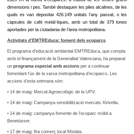
dimensions i pes. També destaquen les piles alcalines, de les
quals es van depositar 426.149 unitats l'any passat, o les
càpsules de café metàl·liques, amb un total de 379 tones
aportades per la ciutadania de l'àrea metropolitana.
Activitats d'EMTREduca: foment dels ecoparcs
El programa d'educació ambiental EMTREduca, que compta
amb el finançament de la Generalitat Valenciana, ha preparat
un
programa especial amb accions
per a continuar
fomentant l'ús de la xarxa metropolitana d'ecoparcs. Les
accions d'esta setmana són:
• 14 de maig: Mercat Agroecològic de la UPV.
• 14 de maig: Campanya sensibilització mercats Xirivella.
• 14 de maig: campanya fomente de l'ecoparc mòbil a
Benetússer.
• 17 de maig: fira comerç local Mislata.