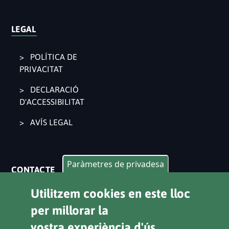
LEGAL
POLÍTICA DE
PRIVACITAT
DECLARACIÓ
D'ACCESSIBILITAT
AVÍS LEGAL
Paràmetres de privadesa
CONTACTE
Utilitzem cookies en este lloc
Pl. Ajuntament 9, 2° 46002. València
963 53 37 90
per millorar la
vostra experiència d'ús.
CANALS D'ATENCIÓ CIUTADANA