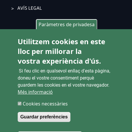
AVÍS LEGAL
Paràmetres de privadesa
CONTACTE
Utilitzem cookies en este
Pl. Ajuntament 9, 2° 46002. València
lloc per millorar la
963 53 37 90
vostra experiència d'ús.
CANALS D'ATENCIÓ CIUTADANA
Si feu clic en qualsevol enllaç d'esta pàgina,
doneu el vostre consentiment perquè
guardem les cookies en el vostre navegador.
Més informació
ENLACES
Cookies necessàries
SEU ELECTRÒNICA
Guardar preferències
CONTRACTACIÓ
Withdraw consent