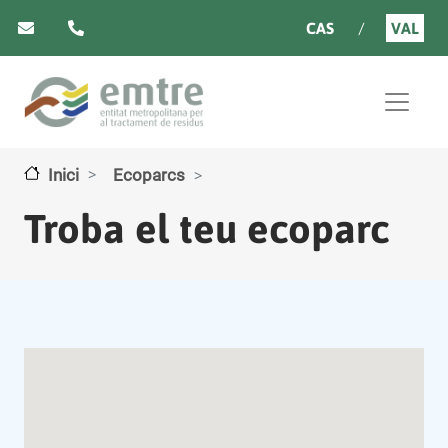
Vés al contingut
CAS
VAL
Inici
Ecoparcs
Troba el teu ecoparc