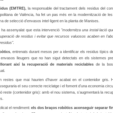
sidus (EMTRE),
la responsable del tractament dels residus del con
ropolitana de València, ha fet un pas més en la modernització de le
a de selecció d'envasos intel·ligent en la planta de Manises.
 ha assenyalat que esta intervenció
"modernitza una instal·lació qu
ecuperació de residus i evitar que recursos valuosos acaben en l'ab
residus".
bòtics
, entrenats durant mesos per a identificar els residus típics de
s envasos lleugers que no han sigut detectats en els sistemes pr
llorant així la recuperació de materials reciclables
de la bos
ual.
ón restes que mai haurien d'haver acabat en el contenidor gris.
sseguraria el seu correcte reciclatge i el foment d'una economia circu
ió reste (contenidor gris): amb el nou sistema, s'augmentarà la recu
s.
plicat el rendiment:
els dos braços robòtics aconseguir separar fi