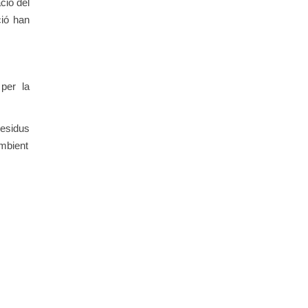
ció del
ció han
per la
residus
ambient