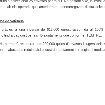
riba a seleccionar 25 envasos per minut. No obstant això, la instal·la
sonal: els operaris que anteriorment s'encarregaven d'esta selec
ana de València
t gràcies a una inversió de 612.000 euros, assumida al 100% 
 no tindrà cap cost per als 45 ajuntaments que conformen l'EMTRE.
a permetrà recuperar uns 230.000 quilos d'envasos lleugers dels 
en en abocador, reduint així el cost de tractament i protegint el medi 