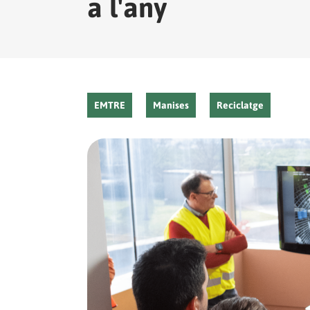
a l'any
EMTRE
Manises
Reciclatge