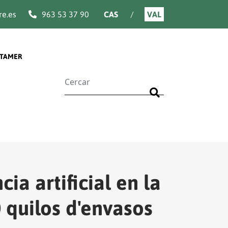
e.es
963 53 37 90
CAS
VAL
TAMER
Buscar
a artificial en la
 quilos d'envasos