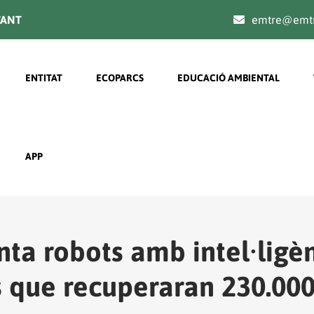
TANT
emtre@emtr
Navegación principal
ENTITAT
ECOPARCS
EDUCACIÓ AMBIENTAL
APP
 robots amb intel·ligènci
 que recuperaran 230.000