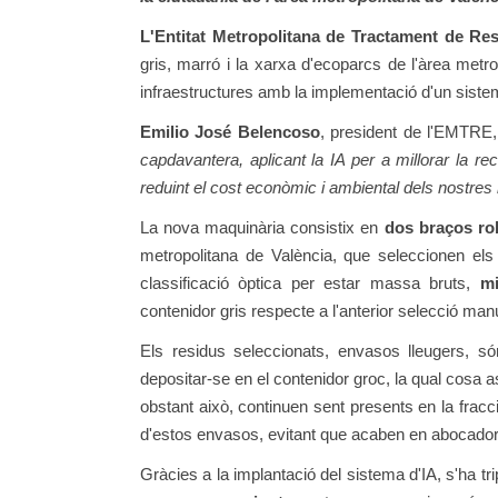
L'Entitat Metropolitana de Tractament de Re
gris, marró i la xarxa d'ecoparcs de l'àrea met
infraestructures amb la implementació d'un sistem
Emilio José Belencoso
, president de l'EMTRE,
capdavantera, aplicant la IA per a millorar la r
reduint el cost econòmic i ambiental dels nostres 
La nova maquinària consistix en
dos braços ro
metropolitana de València, que seleccionen el
classificació òptica per estar massa bruts,
mi
contenidor gris respecte a l'anterior selecció man
Els residus seleccionats, envasos lleugers, s
depositar-se en el contenidor groc, la qual cosa a
obstant això, continuen sent presents en la fracc
d'estos envasos, evitant que acaben en abocador
Gràcies a la implantació del sistema d'IA, s'ha tri