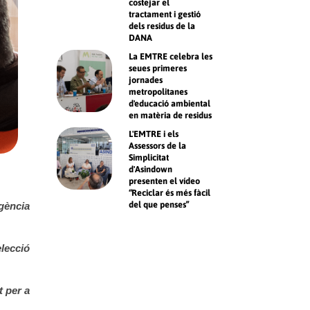
costejar el
tractament i gestió
dels residus de la
DANA
La EMTRE celebra les
seues primeres
jornades
metropolitanes
d'educació ambiental
en matèria de residus
L'EMTRE i els
Assessors de la
Simplicitat
d'Asindown
presenten el vídeo
“Reciclar és més fàcil
del que penses”
gència
elecció
t per a