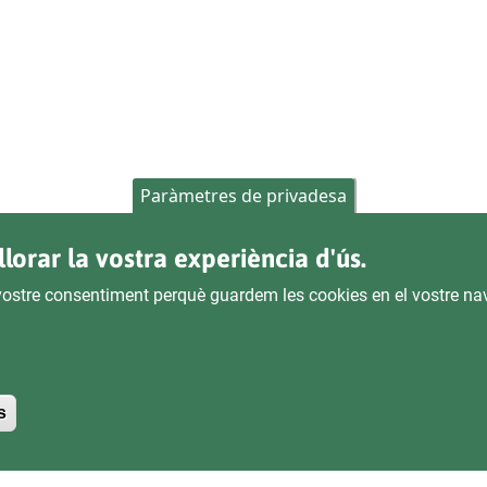
Paràmetres de privadesa
llorar la vostra experiència d'ús.
l vostre consentiment perquè guardem les cookies en el vostre na
Withdraw consent
s
GAL
CONTACTE
Pl. Ajuntament 9, 2°
POLÍTICA DE PRIVACITAT