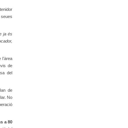
tenidor
s seues
e ja és
ocador,
 l'àrea
evis de
sa del
 Han de
lar. No
peració
ns a 80