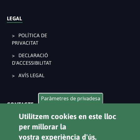
LEGAL
POLÍTICA DE
PRIVACITAT
DECLARACIÓ
D'ACCESSIBILITAT
AVÍS LEGAL
Paràmetres de privadesa
CONTACTE
Utilitzem cookies en este lloc
Pl. Ajuntament 9, 2° 46002. València
per millorar la
963 53 37 90
vostra experiència d'ús.
CANALS D'ATENCIÓ CIUTADANA