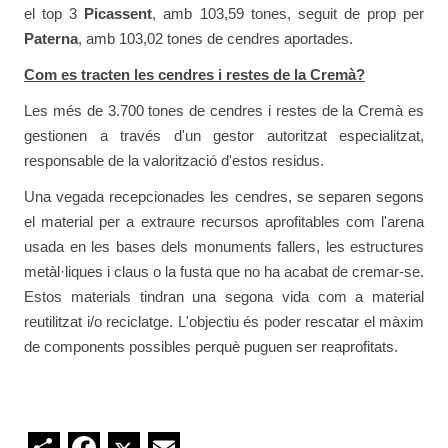
el top 3
Picassent
, amb 103,59 tones, seguit de prop per
Paterna
, amb 103,02 tones de cendres aportades.
Com es tracten les cendres i restes de la Cremà?
Les més de 3.700 tones de cendres i restes de la Cremà es
gestionen a través d'un gestor autoritzat especialitzat,
responsable de la valorització d'estos residus.
Una vegada recepcionades les cendres, se separen segons
el material per a extraure recursos aprofitables com l'arena
usada en les bases dels monuments fallers, les estructures
metàl·liques i claus o la fusta que no ha acabat de cremar-se.
Estos materials tindran una segona vida com a material
reutilitzat i/o reciclatge. L'objectiu és poder rescatar el màxim
de components possibles perquè puguen ser reaprofitats.
Share
Facebook
Twitter
Email