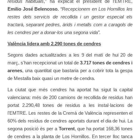
residus habituals
,” ha explicat el president de l’EMTRE,
Emilio José Belencoso.
“Recepcionem en Los Hornillos les
restes dels servicis de recollida i un gestor especial els
tractarà, separant pedres, àrids i metalls com a caragols de
les cendres per a donar-los una segona vida”.
València lidera amb 2.290 tones de cendres
Segons dades actualitzades a les 9 del matí de hui 20 de
març, s'han recepcionat un total de
3.717 tones de cendres i
arenes
, una quantitat que bastaria per a cobrir tota la gespa
de Mestalla baix quasi un metre de cendra.
La ciutat que més cendres ha aportat ha sigut la capital
valenciana: més de 200 camions de recollida de residus han
portat 2.290,48 tones de residus a les instal·lacions de
l'EMTRE. Les restes de la Cremà de València representen el
60% dels residus de cendres aportats durant el dia de hui. La
segona posició és per a
Torrent
, que ha portat 168,36 tones
de cendres a la planta de Los Hornillos. En tercer lloc tanca