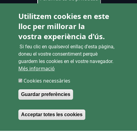
CONTACTE
Utilitzem cookies en este
lloc per millorar la
Pl. Ajuntament 9, 2° 46002. València
963 53 37 90
vostra experiència d'ús.
CANALS D'ATENCIÓ CIUTADANA
Si feu clic en qualsevol enllaç d'esta pàgina,
doneu el vostre consentiment perquè
guardem les cookies en el vostre navegador.
Més informació
ENLACES
Cookies necessàries
SEU ELECTRÒNICA
Guardar preferències
CONTRACTACIÓ
Withdraw consent
TRANSPARÈNCIA
Acceptar totes les cookies
MAPA WEB