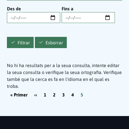
Des de
Fins a
Filtrar
Esborrar
No hi ha resultats per a la seua consulta, intente editar
la seua consulta o verifique la seua ortografia. Verifique
també que la cerca es fa en l'idioma en el qual es
troba.
Paginació
Primera pàgina
Pàgina anterior
« Primer
‹‹
1
2
3
4
5